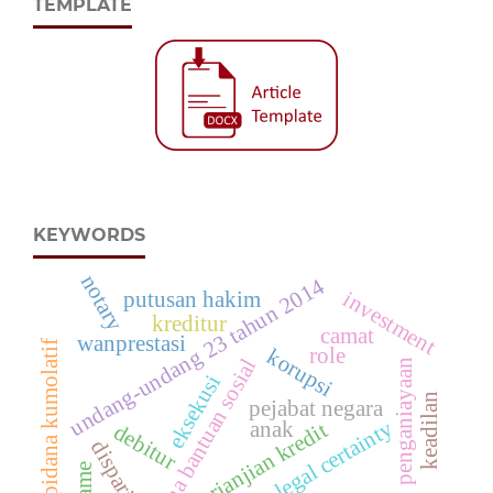
TEMPLATE
KEYWORDS
notary
undang-undang 23 tahun 2014
investment
putusan hakim
kreditur
camat
wanprestasi
pidana kumolatif
role
korupsi
dana bantuan sosial
penganiayaan
eksekusi
keadilan
pejabat negara
legal certainty
anak
perjanjian kredit
debitur
disparitas