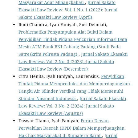
Masyarakat Adat Minangkabau
,
Jurnal Sakato
Ekasakti Law Review: Vol. 1 No. 1 (2022): Jurnal
Sakato Ekasakti Law Review (April)
Rudi Chandra, Iyah Faniyah, Susi Delmiati,
Problematika Pengumpulan Alat Bukti Dalam
Penyidikan Tindak Pidana Pencurian Informasi Data
Mesin ATM Bank BNI Cabang Padang (Studi Pada
Satreskrim Polresta Padang)
,
Jurnal Sakato Ekasakti
Law Review: Vol. 2 No. 3 (2023): Jurnal Sakato
Ekasakti Law Review (Desember)
Citra Henita, Iyah Faniyah, Laurensius,
Penyidikan
Tindak Pidana Memproduksi dan Memperdagangkan
Tangki Air Silinder Vertikal Yang Tidak Memenuhi
Standar Nasional Indonesia
,
Jurnal Sakato Ekasakti
Law Review: Vol. 3 No. 2 (2024): Jurnal Sakato
Ekasakti Law Review (Agustus)
Daswar Utama, Iyah Faniyah,
Peran Dewan
Perwakilan Daerah (DPD) Dalam Memperjuangkan
Hak-hak Masyarakat di Sumatera Barat
,
Jurnal