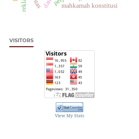
reklame
mahkamah konstitusi
VISITORS
View My Stats