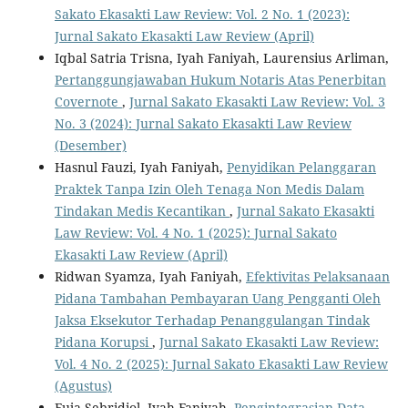
Sakato Ekasakti Law Review: Vol. 2 No. 1 (2023):
Jurnal Sakato Ekasakti Law Review (April)
Iqbal Satria Trisna, Iyah Faniyah, Laurensius Arliman,
Pertanggungjawaban Hukum Notaris Atas Penerbitan
Covernote
,
Jurnal Sakato Ekasakti Law Review: Vol. 3
No. 3 (2024): Jurnal Sakato Ekasakti Law Review
(Desember)
Hasnul Fauzi, Iyah Faniyah,
Penyidikan Pelanggaran
Praktek Tanpa Izin Oleh Tenaga Non Medis Dalam
Tindakan Medis Kecantikan
,
Jurnal Sakato Ekasakti
Law Review: Vol. 4 No. 1 (2025): Jurnal Sakato
Ekasakti Law Review (April)
Ridwan Syamza, Iyah Faniyah,
Efektivitas Pelaksanaan
Pidana Tambahan Pembayaran Uang Pengganti Oleh
Jaksa Eksekutor Terhadap Penanggulangan Tindak
Pidana Korupsi
,
Jurnal Sakato Ekasakti Law Review:
Vol. 4 No. 2 (2025): Jurnal Sakato Ekasakti Law Review
(Agustus)
Fuja Sebridiol, Iyah Faniyah,
Pengintegrasian Data