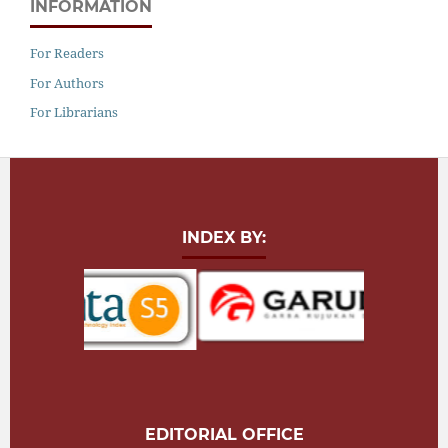
INFORMATION
For Readers
For Authors
For Librarians
INDEX BY:
EDITORIAL OFFICE