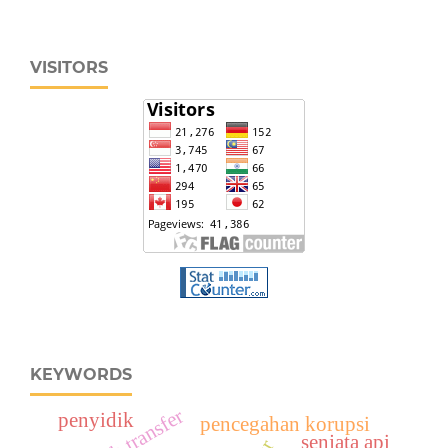
VISITORS
KEYWORDS
salah transfer
penyidik
pencegahan korupsi
senjata api