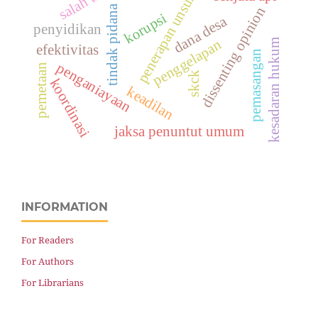
penerapan unsur
tindak pidana
dissenting opinion
korupsi
dana desa
penyidikan
penggelapan
kesadaran hukum
efektivitas
pemasangan
penganiayaan
pemetaan
skck
koordinasi
keadilan
jaksa penuntut umum
INFORMATION
For Readers
For Authors
For Librarians