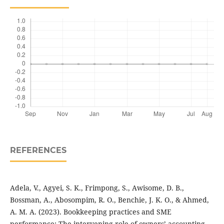
REFERENCES
Adela, V., Agyei, S. K., Frimpong, S., Awisome, D. B.,
Bossman, A., Abosompim, R. O., Benchie, J. K. O., & Ahmed,
A. M. A. (2023). Bookkeeping practices and SME
performance: The intervening role of owners’ accounting