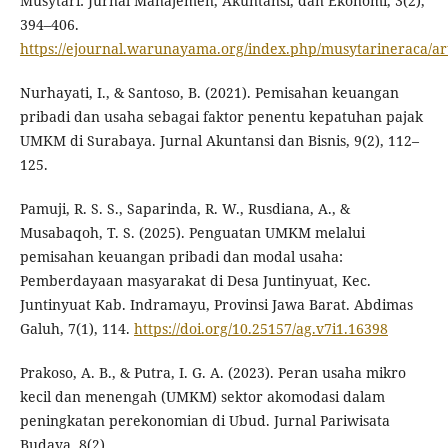
Musytari: Jurnal Manajemen, Akuntansi, dan Ekonomi, 3(2),
394–406.
https://ejournal.warunayama.org/index.php/musytarineraca/art
Nurhayati, I., & Santoso, B. (2021). Pemisahan keuangan
pribadi dan usaha sebagai faktor penentu kepatuhan pajak
UMKM di Surabaya. Jurnal Akuntansi dan Bisnis, 9(2), 112–
125.
Pamuji, R. S. S., Saparinda, R. W., Rusdiana, A., &
Musabaqoh, T. S. (2025). Penguatan UMKM melalui
pemisahan keuangan pribadi dan modal usaha:
Pemberdayaan masyarakat di Desa Juntinyuat, Kec.
Juntinyuat Kab. Indramayu, Provinsi Jawa Barat. Abdimas
Galuh, 7(1), 114.
https://doi.org/10.25157/ag.v7i1.16398
Prakoso, A. B., & Putra, I. G. A. (2023). Peran usaha mikro
kecil dan menengah (UMKM) sektor akomodasi dalam
peningkatan perekonomian di Ubud. Jurnal Pariwisata
Budaya, 8(2).