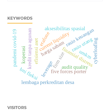
KEYWORDS
aksesibilitas spasial
rasio keuangan
kredit tanpa agunan
pandemi covid-19
current liquidity
erafone
rasio utang
cyberloafing
efisiensi aset
harga saham
finansial distress
koperasi
umkm
firm size
leverage
audit quality
bni fleksi
five forces porter
lembaga perkreditan desa
VISITORS