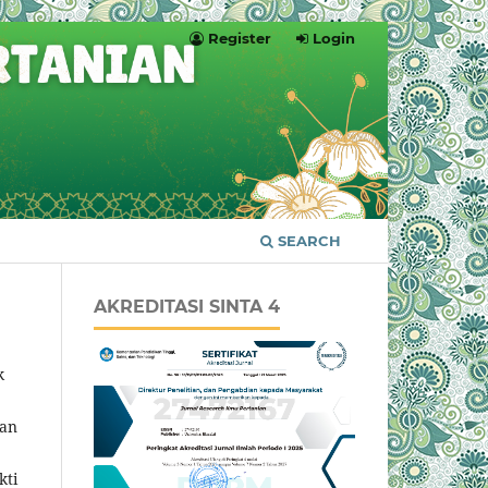
Register
Login
SEARCH
AKREDITASI SINTA 4
k
kan
kti