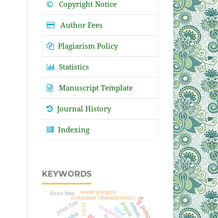
Copyright Notice
Author Fees
Plagiarism Policy
Statistics
Manuscript Template
Journal History
Indexing
KEYWORDS
rawan pangan
dosis fma
consumer characteristics
npk
jenis fma
yield
concentration
pempek
flour
lindur
poc