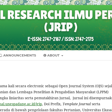
ANNOUNCEMENTS
ABOUT
ama kali secara electronic sebagai Open Journal System (OJS) seja
tanian dan Lembaga Penelitian & Pengabdian Masyarakat (LPPM)
ngka liniaritas serta pemutakhiran jurnal, jurnal ini disempurna
rnal.unespadang.ac.id/jrip
, Doi Prefix,
Template Journal
serta
erada di bawah pengelolaan fakultas Pertanian, Universitas Ekasa