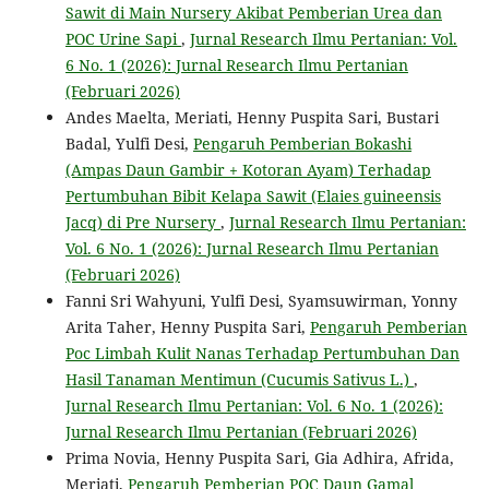
Sawit di Main Nursery Akibat Pemberian Urea dan
POC Urine Sapi
,
Jurnal Research Ilmu Pertanian: Vol.
6 No. 1 (2026): Jurnal Research Ilmu Pertanian
(Februari 2026)
Andes Maelta, Meriati, Henny Puspita Sari, Bustari
Badal, Yulfi Desi,
Pengaruh Pemberian Bokashi
(Ampas Daun Gambir + Kotoran Ayam) Terhadap
Pertumbuhan Bibit Kelapa Sawit (Elaies guineensis
Jacq) di Pre Nursery
,
Jurnal Research Ilmu Pertanian:
Vol. 6 No. 1 (2026): Jurnal Research Ilmu Pertanian
(Februari 2026)
Fanni Sri Wahyuni, Yulfi Desi, Syamsuwirman, Yonny
Arita Taher, Henny Puspita Sari,
Pengaruh Pemberian
Poc Limbah Kulit Nanas Terhadap Pertumbuhan Dan
Hasil Tanaman Mentimun (Cucumis Sativus L.)
,
Jurnal Research Ilmu Pertanian: Vol. 6 No. 1 (2026):
Jurnal Research Ilmu Pertanian (Februari 2026)
Prima Novia, Henny Puspita Sari, Gia Adhira, Afrida,
Meriati,
Pengaruh Pemberian POC Daun Gamal