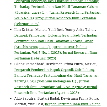
Pengaruh Beberapa Dosis Bokashi Kotoran Kambing
Terhadap Pertumbuhan Dan Hasil Tanaman Caisim
(Brassica juncea L.)
,
Jurnal Research Ilmu Pertanian:
Vol. 5 No. 1 (2025): Jurnal Research Ilmu Pertanian
(Februari 2025)
Ifan Kristian Manao, Yulfi Desi, Yonny Arita Taher,
Dampak Pemberian Bokashi Jerami Padi Terhadap
Pertumbuhan Dan Hasil Tanaman Kacang Tanah
(Arachis hypogaea L.)
,
Jurnal Research Ilmu
Pertanian: Vol. 5 No. 1 (2025): Jurnal Research Ilmu
Pertanian (Februari 2025)
Gilang Ramadhanˡ, Dewirman Prima Putra, Meriati,
Pengaruh Pemberian Pupuk Organik Cair Rebung
Bambu Terhadap Pertumbuhan dan Hasil Tanaman
Terung Ungu (Solanum melongena L.)
,
Jurnal
Research Ilmu Pertanian: Vol. 5 No. 2 (2025): Jurnal
Research Ilmu Pertanian (Agustus 2025)
Aldo Saputra, Bustari Badal, Dewirman Prima Putra,
Meriati, Yulfi Desi,
Respon Pertumbuhan Bibit Kelapa