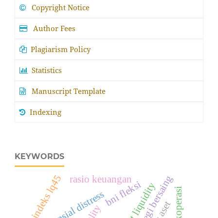
Copyright Notice
Author Fees
Plagiarism Policy
Statistics
Manuscript Template
Indexing
KEYWORDS
indeks lq45
strategi bersaing
rasio keuangan
bni fleksi
current liquidity
koperasi
finansial distress