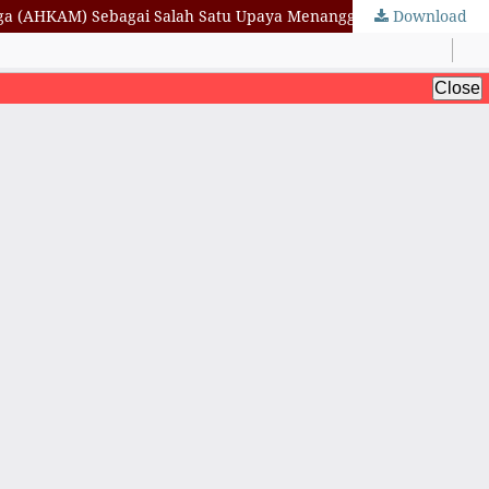
Download
Penasehatan Perkawinan Melalui Kolaborasi Antara Badan Pembinaan Penasehatan Pelestarian Perkawinan (BP4) dan Keluarga (AHKAM) Sebagai Salah Satu Upaya Menanggulangi Tingginya Cerai Gugat di Indonesia