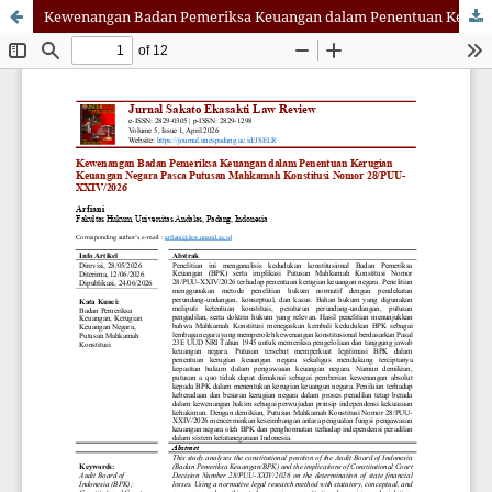
Kewenangan Badan Pemeriksa Keuangan dalam Penentuan Kerugian Keuangan Negara Pasca Putusan Mahkamah Konstitusi Nomor 28/PUU-XXIV/2026