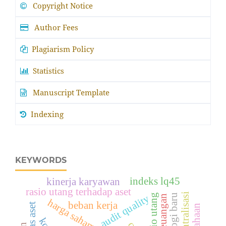
Copyright Notice
Author Fees
Plagiarism Policy
Statistics
Manuscript Template
Indexing
KEYWORDS
indeks lq45
kinerja karyawan
rasio utang terhadap aset
desentralisasi
rasio utang
teknologi baru
audit quality
rasio keuangan
harga saham
beban kerja