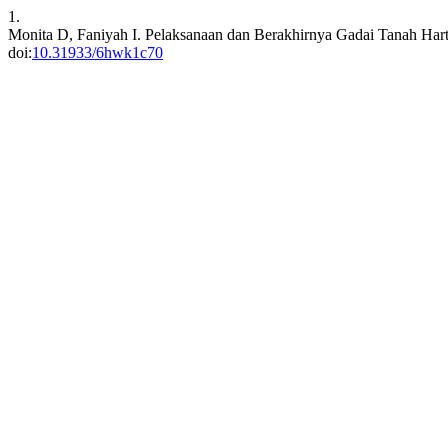
1.
Monita D, Faniyah I. Pelaksanaan dan Berakhirnya Gadai Tanah Ha
doi:
10.31933/6hwk1c70